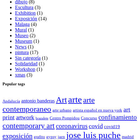
dibujo
(8)
Escultura
(3)
Exhibition
(1)
Exposición
(14)
Malaga
(4)
Mural
(1)
Museo
(2)
Museum
(1)
News
(1)
pintura
(17)
Sin categoría
(1)
Solidaridad
(1)
Workshop
(1)
xmas
(3)
Popular tags
arte
Art
arte
antonio banderas
Andalucía
contemporaneo
art
arte urbano
artista español en nueva york
confinamiento
print
artwork
Centro Pompidou
Concurso
brazalete
contemporary art
coronavirus
covid
covid19
jose luis puche
exposición
grafito
gypsy
jaen
madrid