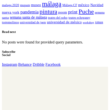
málaga
museo
méxico
Navidad
malaga 2020
mupam
Málaga CF
pintura
Puche
print
pandemia
nueva york
poom
semana
semana santa de málaga
santa
teatro del soho
teatro echegaray
universidad de méxico
xmas
torremolinos
universidad de jaen
workshop
Read next
No posts were found for provided query parameters.
Subscribe
Social
Instagram
Behance
Dribble
Facebook