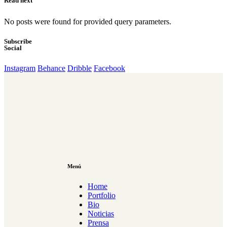
Read next
No posts were found for provided query parameters.
Subscribe
Social
Instagram
Behance
Dribble
Facebook
Menú
Home
Portfolio
Bio
Noticias
Prensa