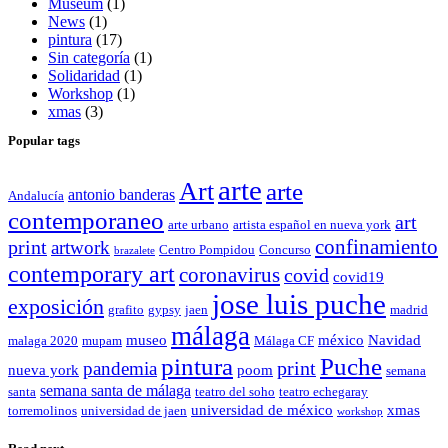
Museum
(1)
News
(1)
pintura
(17)
Sin categoría
(1)
Solidaridad
(1)
Workshop
(1)
xmas
(3)
Popular tags
arte
Art
arte
antonio banderas
Andalucía
contemporaneo
art
arte urbano
artista español en nueva york
confinamiento
print
artwork
Centro Pompidou
Concurso
brazalete
contemporary art
coronavirus
covid
covid19
jose luis puche
exposición
grafito
gypsy
jaen
madrid
málaga
museo
méxico
Navidad
malaga 2020
mupam
Málaga CF
pintura
Puche
print
pandemia
nueva york
poom
semana
semana santa de málaga
santa
teatro del soho
teatro echegaray
universidad de méxico
xmas
torremolinos
universidad de jaen
workshop