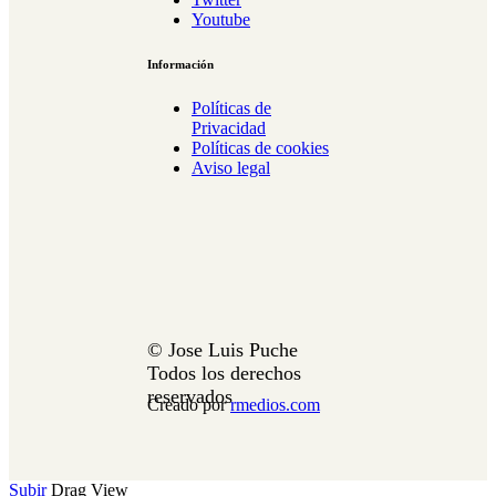
Youtube
Información
Políticas de
Privacidad
Políticas de cookies
Aviso legal
© Jose Luis Puche
Todos los derechos
reservados
Creado por
rmedios.com
Subir
Drag
View