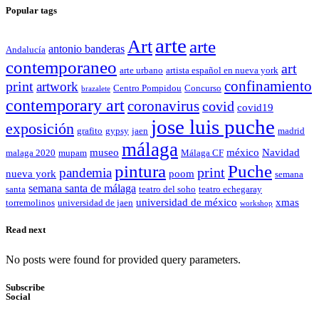
Popular tags
arte
Art
arte
antonio banderas
Andalucía
contemporaneo
art
arte urbano
artista español en nueva york
confinamiento
print
artwork
Centro Pompidou
Concurso
brazalete
contemporary art
coronavirus
covid
covid19
jose luis puche
exposición
grafito
gypsy
jaen
madrid
málaga
museo
méxico
Navidad
malaga 2020
mupam
Málaga CF
pintura
Puche
print
pandemia
nueva york
poom
semana
semana santa de málaga
santa
teatro del soho
teatro echegaray
universidad de méxico
xmas
torremolinos
universidad de jaen
workshop
Read next
No posts were found for provided query parameters.
Subscribe
Social